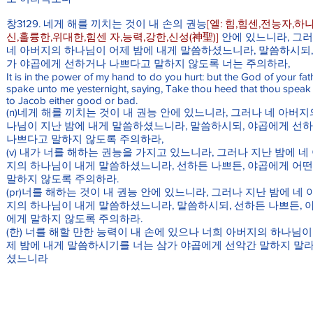
창3129. 네게 해를 끼치는 것이 내 손의 권능
[엘: 힘,힘센,전능자,하
신,훌륭한,위대한,힘센 자,능력,강한,신성(神聖)]
안에 있느니라, 그
네 아버지의 하나님이 어제 밤에 내게 말씀하셨느니라, 말씀하시되,
가 야곱에게 선하거나 나쁘다고 말하지 않도록 너는 주의하라,
It is in the power of my hand to do you hurt: but the God of your fat
spake unto me yesternight, saying, Take thou heed that thou speak
to Jacob either good or bad.
(n)네게 해를 끼치는 것이 내 권능 안에 있느니라, 그러나 네 아버지
나님이 지난 밤에 내게 말씀하셨느니라, 말씀하시되, 야곱에게 선
나쁘다고 말하지 않도록 주의하라,
(v) 내가 너를 해하는 권능을 가지고 있느니라, 그러나 지난 밤에 네
지의 하나님이 내게 말씀하셨느니라, 선하든 나쁘든, 야곱에게 어
말하지 않도록 주의하라.
(pr)너를 해하는 것이 내 권능 안에 있느니라, 그러나 지난 밤에 네 
지의 하나님이 내게 말씀하셨느니라, 말씀하시되, 선하든 나쁘든, 
에게 말하지 않도록 주의하라.
(한) 너를 해할 만한 능력이 내 손에 있으나 너희 아버지의 하나님이
제 밤에 내게 말씀하시기를 너는 삼가 야곱에게 선악간 말하지 말라
셨느니라