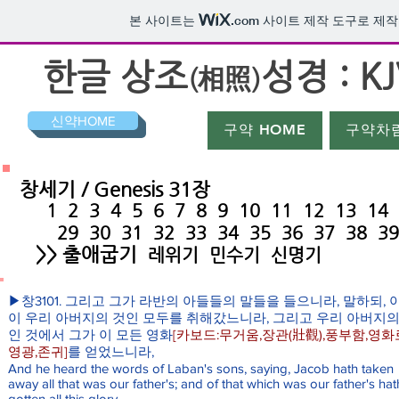
본 사이트는
.com
사이트 제작 도구로 제작
​한글 상조
성경 : KJ
(相照)
신약HOME
구약 HOME
구약차
창세기 / Genesis 31장
1
2
3
4
5
6
7
8
9
10
11
12
13
14
29
30
31
32
33
34
35
36
37
38
39
>>
출애굽기
레위기
민수기
신명기
▶창3101. 그리고 그가 라반의 아들들의 말들을 들으니라, 말하되, 
이 우리 아버지의 것인 모두를 취해갔느니라, 그리고 우리 아버지의
인 것에서 그가 이 모든 영화
[카보드:무거움,장관(壯觀),풍부함,영화
영광,존귀]
를 얻었느니라,
And he heard the words of Laban's sons, saying, Jacob hath taken
away all that was our father's; and of that which was our father's hat
gotten all this glory.