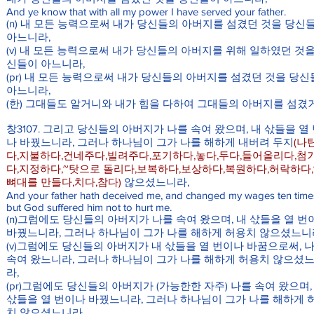
And ye know that with all my power I have served your father.
(n) 내 모든 능력으로써 내가 당신들의 아버지를 섬겼던 것을 당신
아느니라,
(v) 내 모든 능력으로써 내가 당신들의 아버지를 위해 일하였던 것을
신들이 아느니라,
(pr) 내 모든 능력으로써 내가 당신들의 아버지를 섬겼던 것을 당
아느니라,
(한) 그대들도 알거니와 내가 힘을 다하여 그대들의 아버지를 섬겼
창3107. 그리고 당신들의 아버지가 나를 속여 왔으며, 내 삯들을 열
나 바꿨느니라, 그러나 하나님이 그가 나를 해하게 내버려 두지
(나
다,지불하다,건네주다,빌려주다,포기하다,놓다,두다,들어올리다,첨
다,지정하다,~탓으로 돌리다,보복하다,보상하다,복원하다,허락하다,
뼈대를 만들다,치다,참다)
않으셨느니라,
And your father hath deceived me, and changed my wages ten time
but God suffered him not to hurt me.
(n)그럼에도 당신들의 아버지가 나를 속여 왔으며, 내 삯들을 열 번
바꿨느니라, 그러나 하나님이 그가 나를 해하게 허용치 않으셨느니
(v)그럼에도 당신들의 아버지가 내 삯들을 열 번이나 바꿈으로써, 
속여 왔느니라, 그러나 하나님이 그가 나를 해하게 허용치 않으셨
라,
(pr)그럼에도 당신들의 아버지가 (가능한한 자주) 나를 속여 왔으며,
삯들을 열 번이나 바꿨느니라, 그러나 하나님이 그가 나를 해하게 
치 않으셨느니라,