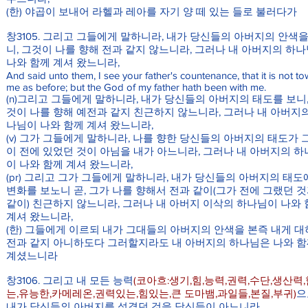
(한) 야곱이 보내어 라헬과 레아를 자기 양 떼 있는 들로 불러다가
창3105. 그리고 그들에게 말하니라, 내가 당신들의 아버지의 안색을
니, 그것이 나를 향해 전과 같지 않느니라, 그러나 내 아버지의 하
나와 함께 계셔 왔느니라,
And said unto them, I see your father's countenance, that it is not t
me as before; but the God of my father hath been with me.
(n)그리고 그들에게 말하니라, 내가 당신들의 아버지의 태도를 보니,
것이 나를 향해 예전과 같지 친근하지 않느니라, 그러나 내 아버지
나님이 나와 함께 계셔 왔느니라,
(v) 그가 그들에게 말하니라, 나를 향한 당신들의 아버지의 태도가 
이 전에 있었던 것이 아님을 내가 아느니라, 그러나 내 아버지의 
이 나와 함께 계셔 왔느니라,
(pr) 그리고 그가 그들에게 말하니라, 내가 당신들의 아버지의 태도
변화를 보노니 곧, 그가 나를 향해서 전과 같이(그가 전에 그랬던 
같이) 친근하지 않느니라, 그러나 내 아버지 이삭의 하나님이 나와
계셔 왔느니라,
(한) 그들에게 이르되 내가 그대들의 아버지의 안색을 본즉 내게 
전과 같지 아니하도다 그러할지라도 내 아버지의 하나님은 나와 
계셨느니라
창3106. 그리고 내 모든 능력
(코아흐:생기,힘,능력,권력,수단,생산력
는,유능한,카메레온,권력있는,힘있는,큰 도마뱀,과일들,본질,부귀)
으
내가 당신들의 아버지를 섬겼던 것을 당신들이 아느니라,