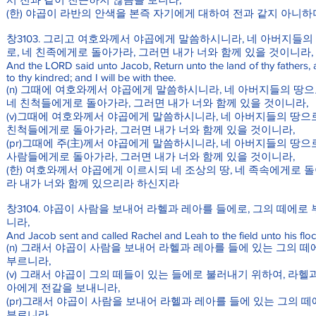
(한) 야곱이 라반의 안색을 본즉 자기에게 대하여 전과 같지 아니
창3103. 그리고 여호와께서 야곱에게 말씀하시니라, 네 아버지들의
로, 네 친족에게로 돌아가라, 그러면 내가 너와 함께 있을 것이니라,
And the LORD said unto Jacob, Return unto the land of thy fathers,
to thy kindred; and I will be with thee.
(n) 그때에 여호와께서 야곱에게 말씀하시니라, 네 아버지들의 땅으
네 친척들에게로 돌아가라, 그러면 내가 너와 함께 있을 것이니라,
(v)그때에 여호와께서 야곱에게 말씀하시니라, 네 아버지들의 땅으로
친척들에게로 돌아가라, 그러면 내가 너와 함께 있을 것이니라,
(pr)그때에 주(主)께서 야곱에게 말씀하시니라, 네 아버지들의 땅으로
사람들에게로 돌아가라, 그러면 내가 너와 함께 있을 것이니라,
(한) 여호와께서 야곱에게 이르시되 네 조상의 땅, 네 족속에게로 
라 내가 너와 함께 있으리라 하신지라
창3104. 야곱이 사람을 보내어 라헬과 레아를 들에로, 그의 떼에로
니라,
And Jacob sent and called Rachel and Leah to the field unto his floc
(n) 그래서 야곱이 사람을 보내어 라헬과 레아를 들에 있는 그의 떼
부르니라,
(v) 그래서 야곱이 그의 떼들이 있는 들에로 불러내기 위하여, 라헬
아에게 전갈을 보내니라,
(pr)그래서 야곱이 사람을 보내어 라헬과 레아를 들에 있는 그의 
부르니라,