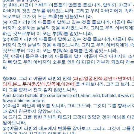
(n) 한데, 야곱이 라반의 아들들의 말들을 들으니라, 말하되, 야곱이
아버지의 것인 모두를 취해갔느니라, 그리고 우리 아버지에게 속하
으로부터 그가 이 모든 부(富)를 만들었느니라,
(v) 야곱이 라반의 아들들이 말하고 있는 것을 들으니라, 야곱이 우
버지가 소유하는 낱낱의 것을 취하였느니라, 그리고 우리 아버지에
하는 것으로부터 이 모든 부(富)를 얻었느니라,
(pr)야곱이 라반의 아들들이 말하고 있는 것을 들으니라, 야곱이 우
버지의 것인 낱낱의 것을 취해갔느니라, 그리고 우리 아버지에게 
것으로부터 그가 이 모든 부(富)와 영화를 손에 넣었느니라,
(한) 야곱이 들은즉 라반의 아들들의 말이 야곱이 우리 아버지의 
다 빼앗고 우리 아버지의 소유로 인하여 이같이 거부가 되었다 하
라
창3102. 그리고 야곱이 라반의 안색
(파님:얼굴,안색,정면,대면하여,
임재,분노,두려움,앞에,앞쪽에,이전에)
을 바라보니라, 그리고 보라, 
이 그를 향해서 전과 같지 않았느니라,
And Jacob beheld the countenance of Laban, and, behold, it was n
toward him as before.
(n)야곱이 라반의 태도를 보니라, 그리고 보라, 그것이 그를 향해서
과 같이 친근하지 않았느니라,
(v) 그리고 그를 향한 라반의 태도가 그것이 있었던 것이 아님을 야
알아보니라,
(pr)야곱이 라반의 태도에서 변화를 알아보고, 그리고 그것이 그를 
서 전과 같이 친근하지 않음을 보니라,