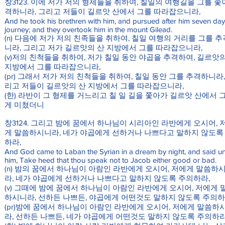
창3123. 이에 저가 저의 형제들을 취하여, 칠일의 여행길을 그를 좇
격하니라, 그리고 저들이 길르앗 산에서 그를 따라잡으니라,
And he took his brethren with him, and pursued after him seven day
journey; and they overtook him in the mount Gilead.
(n) 다음에 저가 저의 친족들을 취하여, 칠일 여행의 거리를 그를 
니라, 그리고 저가 길르앗의 산 지방에서 그를 따라잡으니라,
(v)저의 친척들을 취하여, 저가 칠일 동안 야곱을 추격하여, 길르앗
지방에서 그를 따라잡으니라,
(pr) 그래서 저가 저의 친척들을 취하여, 칠일 동안 그를 추격하니라,
리고 저들이 길르앗의 산 지방에서 그를 따라잡으니라,
(한) 라반이 그 형제를 거느리고 칠 일 길을 쫓아가 길르앗 산에서 
게 미쳤더니
창3124. 그리고 밤에 꿈에서 하나님이 시리아인 라반에게 오시어, 
게 말씀하시니라, 네가 야곱에게 선하거나 나쁘다고 말하지 않도록
하라,
And God came to Laban the Syrian in a dream by night, and said u
him, Take heed that thou speak not to Jacob either good or bad.
(n) 밤의 꿈에서 하나님이 아람인 라반에게 오시어, 저에게 말씀하
라, 네가 야곱에게 선하거나 나쁘다고 말하지 않도록 주의하라,
(v) 그때에 밤에 꿈에서 하나님이 아람인 라반에게 오시어, 저에게 
하시니라, 선하든 나쁘든, 야곱에게 어떤것도 말하지 않도록 주의하
(pr)밤에 꿈에서 하나님이 아람인 라반에게 오시어, 저에게 말씀하
라, 선하든 나쁘든, 네가 야곱에게 어떤것도 말하지 않도록 주의하라