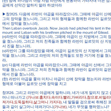
(한) 밤에 하나님이 아람 사람 라반에게 현몽하여 가라사대 너는 삼
곱에게 선악간 말하지 말라 하셨더라
▶창3125. 다음에 라반이 야곱을 따라잡으니라, 그때에 야곱이 산
그의 장막을 쳤느니라, 그리고 저의 형제들과 함께한 라반이 길르앗
에서 장막을 쳤느니라,
Then Laban overtook Jacob. Now Jacob had pitched his tent in the
mount: and Laban with his brethren pitched in the mount of Gilead.
(n)라반이 야곱을 따라잡으니라, 그때에 야곱이 산 지방에서 그의 
을 쳤느니라, 그리고 저의 친족들과 함께한 라반이 길르앗의 산 지
서 진을 쳤느니라,
(v)라반이 그를 따라잡았을 때에, 야곱이 길르앗의 산 지방에서 그의
막을 쳤느니라, 그리고 라반의 저의 친척들도 또한 거기에 진을 쳤
라,
(pr) 다음에 라반이 야곱을 따라잡으니라, 그때에 야곱이 산에서 그
막을 쳤느니라, 그리고 저의 친척들과 함께한 라반이 길르앗의 같은
에서 진을 쳤느니라,
(한) 라반이 야곱을 쫓아 미치니 야곱이 산에 장막을 쳤는지라 라반
형제로 더불어 길르앗 산에 장막을 치고
창3126. 그리고 라반이 야곱에게 말하니라, 네가 내게 알리지 않고
머니 떠나가고
(가나브:훔치다,속이다,빨리,가버리다,참으로,비밀리
져가다,도둑질하다,살그머니 가지다)
, 내 딸들을 검으로써 취해진 
들과 같이 살그머니 데려가다니
(가나브)
, 네가 무엇을 행하였느냐?