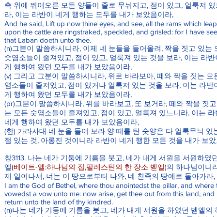
축 위에 뛰어오른 모든 양들이 줄로 무뉘지고, 점이 있고, 얼룩져 
라, 이는 라반이 네게 행하는 모두를 내가 보았음이라,
And he said, Lift up now thine eyes, and see, all the rams which leap
upon the cattle are ringstraked, speckled, and grisled: for I have see
that Laban doeth unto thee.
(n)그분이 말씀하시니라, 이제 네 눈들을 들어올려, 짝을 짓고 있는
숫염소들이 줄져있고, 점이 있고, 얼룩져 있는 것을 보라, 이는 라반
게 행하여 왔던 모두를 내가 보았음이라,
(v) 그리고 그분이 말씀하시니라, 위로 바라보아, 떼와 짝을 짓는 모
염소들이 줄져있고, 점이 있거나 얼룩져 있는 것을 보라, 이는 라반
게 행하여 왔던 모두를 내가 보았음이라,
(pr)그분이 말씀하시니라, 위를 바라보고, 또 보거라, 떼와 짝을 짓고
는 모든 숫염소들이 줄져있고, 점이 있고, 얼룩져 있느니라, 이는 
네게 행하여 왔던 모두를 내가 보았음이라,
(한) 가라사대 네 눈을 들어 보라 양 떼를 탄 숫양은 다 얼룩무늬 있는
점 있는 것, 아롱진 것이니라 라반이 네게 행한 모든 것을 내가 보
창3113. 나는 네가 기둥에 기름을 붓고, 네가 내게 서원을 서원하였
엘
(베이트-엘:하나님의 집,팔레스틴의 한 장소 벧엘)
의 하나님이니라
제 일어나서, 너는 이 땅으로부터 나와, 네 친족의 땅에로 돌아가라,
I am the God of Bethel, where thou anointedst the pillar, and where
vowedst a vow unto me: now arise, get thee out from this land, and
return unto the land of thy kindred.
(n)나는 네가 기둥에 기름을 붓고, 네가 내게 서원을 하였던 벧엘의