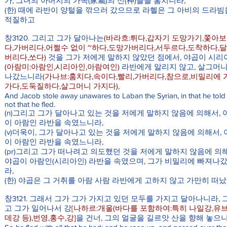
가, 그녀의 아버지의 가속(家屬)의 신(神)들을 훔치니라,
(한) 때에 라반이 양털을 깎으러 갔으므로 라헬은 그 아비의 드라빔
적질하고
창3120. 그리고 그가 달아나는
(바라흐:튀다,갑자기 도망가기,쫓아
다,가버리다,어쩔수 없이 ~하다,도망가버리다,서두르다,도착하다,
버리다,쏘다)
것을 그가 저에게 말하지 않았던 점에서, 야곱이 시리
(아람미:아람인,시리아인,아람여인)
라반에게 알리지 않고, 살그머니
나갔느니라
(가나브:훔치다,속이다,빨리,가버리다,참으로,비밀리에 
가다,도둑질하다,살그머니 가지다)
,
And Jacob stole away unawares to Laban the Syrian, in that he told
not that he fled.
(n)그리고 그가 달아나고 있는 것을 저에게 말하지 않음에 의해서, 
이 아람인 라반을 속였느니라,
(v)더욱이, 그가 달아나고 있는 것을 저에게 말하지 않음에 의해서,
이 아람인 라반을 속였느니라,
(pr)그리고 그가 떠나려고 의도했던 것을 저에게 말하지 않음에 의해
야곱이 아람인(시리아인) 라반을 속였으며, 그가 비밀리에 빠져나
라,
(한) 야곱은 그 거취를 아람 사람 라반에게 고하지 않고 가만히 떠
창3121. 그래서 그가 그가 가지고 있던 모두를 가지고 달아나니라, 
고 그가 일어나서 강
[나하르:개울(바다를 포함하여:특히 나일강,유
데강 등),번영,홍수,강]
을 건너, 그의 얼굴을 길르앗 산을 향해 놓으