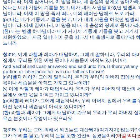
님이니라, 이제 일어나서, 이 땅을 떠나, 네 출생의 땅에로 돌아가라
(v)나는 네가 기둥에 기름을 붓고, 네가 내게 서원을 하였던 벧엘의
님이니라, 이제 이 땅을 즉시 떠나, 너의 태어난 땅에로 도로 가라,
(pr)나는 네가 기둥에 기름을 붓고, 네가 내게 서원을 하였던 벧엘의
님이니라, 이제 일어나서, 이 땅을 떠나, 네 출생의 땅에로 돌아가라
(한) 나는 벧엘 하나님이라 네가 거기서 기둥에 기름을 붓고 거기서
서원하였으니 지금 일어나 이 곳을 떠나서 네 출생지로 돌아가라 
느니라
창3114. 이에 라헬과 레아가 대답하여, 그에게 말하니라, 우리의 아
집에서 우리를 위한 어떤 몫이나 세습물이 아직도 있나이까?
And Rachel and Leah answered and said unto him, Is there yet any
portion or inheritance for us in our father's house?
(n)라헬과 레아가 그에게 말하니라, 우리가 우리의 아버지 집에서 
몫이나 세습물을 아직도 가지고 있나이까?
(v) 이에 라헬과 레아가 대답하니라, 우리가 우리 아버지의 재산의 
물에서 어떤 몫을 아직도 가지고 있나이까?
(pr)라헬과 레아가 그에게 대답하니라, 우리 아버지 집에서 우리를 
어떤 몫이나 세습물이 아직도 있나이까?
(한) 라헬과 레아가 그에게 대답하여 가로되 우리가 우리 아버지 
무슨 분깃이나 유업이나 있으리요
창3115. 우리는 그에 의해서 외인들로 계산되지(여겨지지) 않는가?
그가 우리를 팔고, 우리의 돈을 또한 완전히 삼켰음이라
(아칼:먹다,