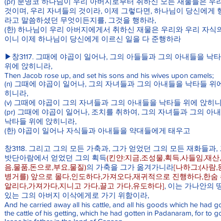
(pr) 분명코 하나님이 우리 아버지로부터 취하신 모든 재물들은 우
것이며, 우리 자녀들의 것이라, 이제 그렇다면, 하나님이 당신에게 
라고 말씀하셨던 무엇이든지를, 그것을 행하라,
(한) 하나님이 우리 아버지에게서 취하신 재물은 우리와 우리 자식
이니 이제 하나님이 당신에게 이르신 일을 다 준행하라
▶창3117. 그때에 야곱이 일어나, 그의 아들들과 그의 아내들을 낙
위에 앉히니라,
Then Jacob rose up, and set his sons and his wives upon camels;
(n) 그때에 야곱이 일어나, 그의 자녀들과 그의 아내들을 낙타들 위
히니라,
(v) 그때에 야곱이 그의 자녀들과 그의 아내들을 낙타들 위에 앉히
(pr) 그때에 야곱이 일어나, 조치를 취하여, 그의 자녀들과 그의 아
낙타들 위에 앉히니라,
(한) 야곱이 일어나 자식들과 아내들을 약대들에게 태우고
창3118. 그리고 그의 모든 가축과, 그가 얻었던 그의 모든 재화들과,
밧단아람에서 얻었던 그의 획득
(킨얀:지금,조성물,획득,사들임,재산
음,물품,돈으로,부요,물질)
의 가축을 그가 옮겨가니라
[나하그:(사람,
병거를) 앞으로 몰다,인도하다,가져오다,재귀적으로 진행하다,한숨 
알리다,가져가다,지니고 가다,끌고 가다,유도하다]
, 이는 가나안의 
있는 그의 아버지 이삭에게로 가기 위함이라,
And he carried away all his cattle, and all his goods which he had go
the cattle of his getting, which he had gotten in Padanaram, for to g