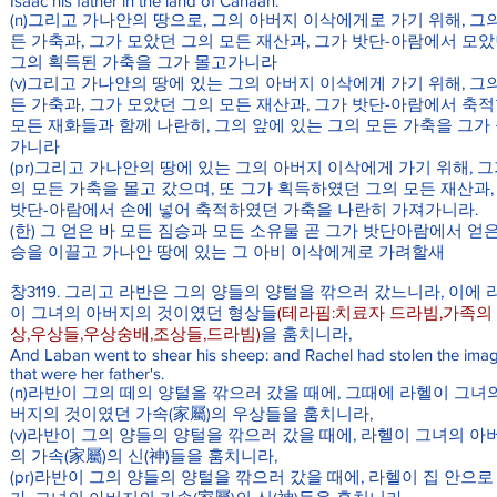
Isaac his father in the land of Canaan.
(n)그리고 가나안의 땅으로, 그의 아버지 이삭에게로 가기 위해, 그
든 가축과, 그가 모았던 그의 모든 재산과, 그가 밧단-아람에서 모
그의 획득된 가축을 그가 몰고가니라
(v)그리고 가나안의 땅에 있는 그의 아버지 이삭에게 가기 위해, 그
든 가축과, 그가 모았던 그의 모든 재산과, 그가 밧단-아람에서 축
모든 재화들과 함께 나란히, 그의 앞에 있는 그의 모든 가축을 그가
가니라
(pr)그리고 가나안의 땅에 있는 그의 아버지 이삭에게 가기 위해, 그
의 모든 가축을 몰고 갔으며, 또 그가 획득하였던 그의 모든 재산과,
밧단-아람에서 손에 넣어 축적하였던 가축을 나란히 가져가니라.
(한) 그 얻은 바 모든 짐승과 모든 소유물 곧 그가 밧단아람에서 얻은
승을 이끌고 가나안 땅에 있는 그 아비 이삭에게로 가려할새
창3119. 그리고 라반은 그의 양들의 양털을 깎으러 갔느니라, 이에 
이 그녀의 아버지의 것이였던 형상들
(테라핌:치료자 드라빔,가족의
상,우상들,우상숭배,조상들,드라빔)
을 훔치니라,
And Laban went to shear his sheep: and Rachel had stolen the ima
that were her father's.
(n)라반이 그의 떼의 양털을 깎으러 갔을 때에, 그때에 라헬이 그녀
버지의 것이였던 가속(家屬)의 우상들을 훔치니라,
(v)라반이 그의 양들의 양털을 깎으러 갔을 때에, 라헬이 그녀의 아
의 가속(家屬)의 신(神)들을 훔치니라,
(pr)라반이 그의 양들의 양털을 깎으러 갔을 때에, 라헬이 집 안으로