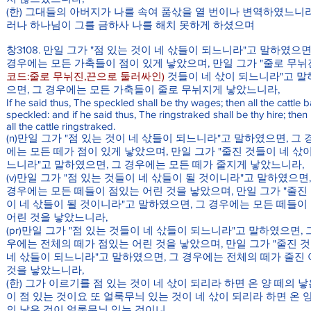
(한) 그대들의 아버지가 나를 속여 품삯을 열 번이나 변역하였느니
러나 하나님이 그를 금하사 나를 해치 못하게 하셨으며
창3108. 만일 그가 "점 있는 것이 네 삯들이 되느니라"고 말하였으면
경우에는 모든 가축들이 점이 있게 낳았으며, 만일 그가 "줄로 무뉘
코드:줄로 무뉘진,끈으로 둘러싸인)
것들이 네 삯이 되느니라"고 말
으면, 그 경우에는 모든 가축들이 줄로 무뉘지게 낳았느니라,
If he said thus, The speckled shall be thy wages; then all the cattle 
speckled: and if he said thus, The ringstraked shall be thy hire; then
all the cattle ringstraked.
(n)만일 그가 "점 있는 것이 네 삯들이 되느니라"고 말하였으면, 그 
에는 모든 떼가 점이 있게 낳았으며, 만일 그가 "줄진 것들이 네 삯이
느니라"고 말하였으면, 그 경우에는 모든 떼가 줄지게 낳았느니라,
(v)만일 그가 "점 있는 것들이 네 삯들이 될 것이니라"고 말하였으면,
경우에는 모든 떼들이 점있는 어린 것을 낳았으며, 만일 그가 "줄진
이 네 삯들이 될 것이니라"고 말하였으면, 그 경우에는 모든 떼들이
어린 것을 낳았느니라,
(pr)만일 그가 "점 있는 것들이 네 삯들이 되느니라"고 말하였으면, 
우에는 전체의 떼가 점있는 어린 것을 낳았으며, 만일 그가 "줄진 
네 삯들이 되느니라"고 말하였으면, 그 경우에는 전체의 떼가 줄진
것을 낳았느니라,
(한) 그가 이르기를 점 있는 것이 네 삯이 되리라 하면 온 양 떼의 낳
이 점 있는 것이요 또 얼룩무늬 있는 것이 네 삯이 되리라 하면 온 양
의 낳은 것이 얼룩무늬 있는 것이니