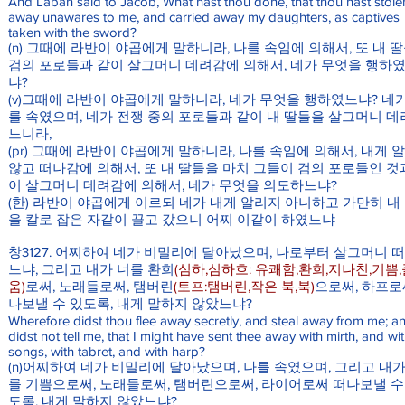
And Laban said to Jacob, What hast thou done, that thou hast stole
away unawares to me, and carried away my daughters, as captives
taken with the sword?
(n) 그때에 라반이 야곱에게 말하니라, 나를 속임에 의해서, 또 내 
검의 포로들과 같이 살그머니 데려감에 의해서, 네가 무엇을 행하
냐?
(v)그때에 라반이 야곱에게 말하니라, 네가 무엇을 행하였느냐? 네가
를 속였으며, 네가 전쟁 중의 포로들과 같이 내 딸들을 살그머니 
느니라,
(pr) 그때에 라반이 야곱에게 말하니라, 나를 속임에 의해서, 내게 
않고 떠나감에 의해서, 또 내 딸들을 마치 그들이 검의 포로들인 것
이 살그머니 데려감에 의해서, 네가 무엇을 의도하느냐?
(한) 라반이 야곱에게 이르되 네가 내게 알리지 아니하고 가만히 내
을 칼로 잡은 자같이 끌고 갔으니 어찌 이같이 하였느냐
창3127. 어찌하여 네가 비밀리에 달아났으며, 나로부터 살그머니 
느냐, 그리고 내가 너를 환희
(심하,심하흐: 유쾌함,환희,지나친,기쁨
움)
로써, 노래들로써, 탬버린
(토프:탬버린,작은 북,북)
으로써, 하프로
나보낼 수 있도록, 내게 말하지 않았느냐?
Wherefore didst thou flee away secretly, and steal away from me; a
didst not tell me, that I might have sent thee away with mirth, and wi
songs, with tabret, and with harp?
(n)어찌하여 네가 비밀리에 달아났으며, 나를 속였으며, 그리고 내가
를 기쁨으로써, 노래들로써, 탬버린으로써, 라이어로써 떠나보낼 수
도록, 내게 말하지 않았느냐?