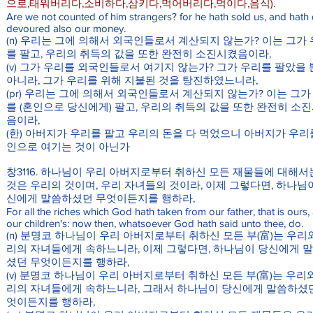
으로,태워버리다,소비하다,삼키다,먹어버리다,먹이다,음식)
.
Are we not counted of him strangers? for he hath sold us, and hath 
devoured also our money.
(n) 우리는 그에 의해서 외국인들로서 계산되지 않는가? 이는 그가
를 팔고, 우리의 취득의 값을 또한 완전히 소진시켰음이라,
(v) 그가 우리를 외국인들로서 여기지 않는가? 그가 우리를 팔았을
아니라, 그가 우리를 위해 지불된 것을 탕진하였느니라,
(pr) 우리는 그에 의해서 외국인들로서 계산되지 않는가? 이는 그가
를 (혼인으로 당신에게) 팔고, 우리의 취득의 값을 또한 완전히 소
음이라,
(한) 아버지가 우리를 팔고 우리의 돈을 다 먹었으니 아버지가 우리
인으로 여기는 것이 아닌가
창3116. 하나님이 우리 아버지로부터 취하신 모든 재물들에 대해서는
것은 우리의 것이며, 우리 자녀들의 것이라, 이제 그렇다면, 하나님
신에게 말씀하셨던 무엇이든지를 행하라,
For all the riches which God hath taken from our father, that is ours,
our children's: now then, whatsoever God hath said unto thee, do.
(n) 분명코 하나님이 우리 아버지로부터 취하신 모든 부(富)는 우리
리의 자녀들에게 속하느니라, 이제 그렇다면, 하나님이 당신에게 
셨던 무엇이든지를 행하라,
(v) 분명코 하나님이 우리 아버지로부터 취하신 모든 부(富)는 우리
리의 자녀들에게 속하느니라, 그래서 하나님이 당신에게 말씀하셨
엇이든지를 행하라,